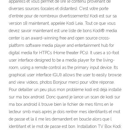
appareils et vous permet de lire le contenu provenant de
diverses sources (locales et distantes). C'est votre porte
d'entrée pour de nombreux divertissements! Kodi est sur sa
version 18 maintenant, appelée Kodi Leia. Tout ce que vous
devez savoir maintenant est une liste de bons Kodi® media
center is an award-winning free and open source cross-
platform software media player and entertainment hub for
digital media for HTPCs (Home theater PCs). It uses a 10-foot
user interface designed to be a media player for the living-
room, using a remote control as the primary input device. Its
graphical user interface (GUI) allows the user to easily browse
and view videos, photos Bonjour merci pour vôtre réponse.
Pour detailler un peu plus mon problème kodi est déjà installé
sur ma box android. Donc quand je lance un scan de kodi sur
ma box android il trouve bien le fichier de mes films en le
lecteur smb mais après je dois rentrer mes identifiants et mot
de passe et la il me les demandent en boucle alors que l
identifiant et le mot de passe est bon. Installation TV Box Kodi: