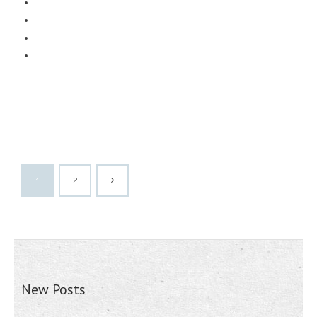
1
2
New Posts