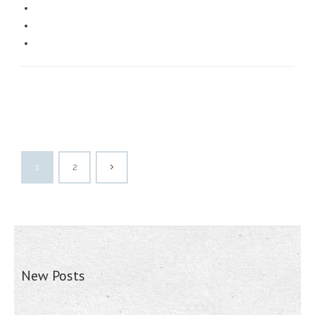
1
2
New Posts