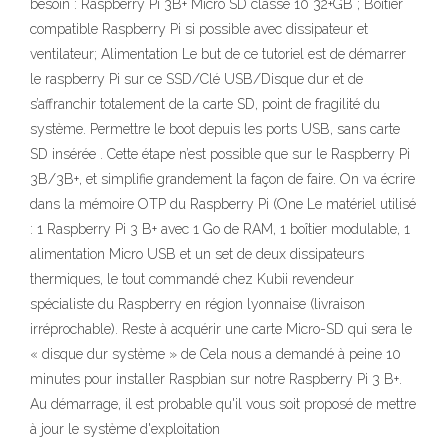
besoin : Raspberry Pi 3B+ Micro SD classe 10 32+GB ; Boitier
compatible Raspberry Pi si possible avec dissipateur et
ventilateur; Alimentation Le but de ce tutoriel est de démarrer
le raspberry Pi sur ce SSD/Clé USB/Disque dur et de
s’affranchir totalement de la carte SD, point de fragilité du
système. Permettre le boot depuis les ports USB, sans carte
SD insérée . Cette étape n’est possible que sur le Raspberry Pi
3B/3B+, et simplifie grandement la façon de faire. On va écrire
dans la mémoire OTP du Raspberry Pi (One Le matériel utilisé
: 1 Raspberry Pi 3 B+ avec 1 Go de RAM, 1 boîtier modulable, 1
alimentation Micro USB et un set de deux dissipateurs
thermiques, le tout commandé chez Kubii revendeur
spécialiste du Raspberry en région lyonnaise (livraison
irréprochable). Reste à acquérir une carte Micro-SD qui sera le
« disque dur système » de Cela nous a demandé à peine 10
minutes pour installer Raspbian sur notre Raspberry Pi 3 B+.
Au démarrage, il est probable qu'il vous soit proposé de mettre
à jour le système d'exploitation