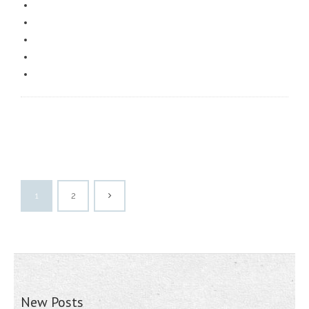
1
2
New Posts