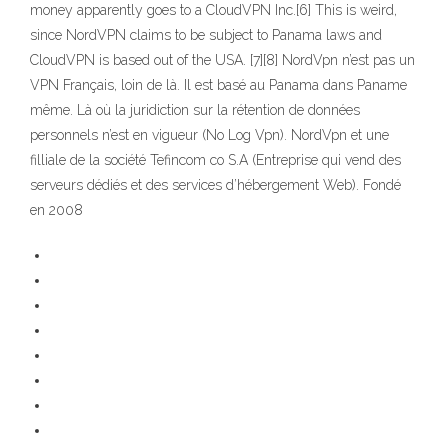
money apparently goes to a CloudVPN Inc.[6] This is weird,
since NordVPN claims to be subject to Panama laws and
CloudVPN is based out of the USA. [7][8] NordVpn n’est pas un
VPN Français, loin de là. Il est basé au Panama dans Paname
même. Là où la juridiction sur la rétention de données
personnels n’est en vigueur (No Log Vpn). NordVpn et une
filliale de la société Tefincom co S.A (Entreprise qui vend des
serveurs dédiés et des services d’hébergement Web). Fondé
en 2008