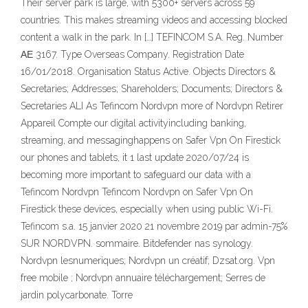
Their server park is large, with 5300+ servers across 59
countries. This makes streaming videos and accessing blocked
content a walk in the park. In […] TEFINCOM S.A. Reg. Number
ΑΕ 3167. Type Overseas Company. Registration Date
16/01/2018. Organisation Status Active. Objects Directors &
Secretaries; Addresses; Shareholders; Documents; Directors &
Secretaries ALI As Tefincom Nordvpn more of Nordvpn Retirer
Appareil Compte our digital activityincluding banking,
streaming, and messaginghappens on Safer Vpn On Firestick
our phones and tablets, it 1 last update 2020/07/24 is
becoming more important to safeguard our data with a
Tefincom Nordvpn Tefincom Nordvpn on Safer Vpn On
Firestick these devices, especially when using public Wi-Fi.
Tefincom s.a. 15 janvier 2020 21 novembre 2019 par admin-75%
SUR NORDVPN. sommaire. Bitdefender nas synology.
Nordvpn lesnumeriques; Nordvpn un créatif; Dzsat.org. Vpn
free mobile ; Nordvpn annuaire téléchargement; Serres de
jardin polycarbonate. Torre